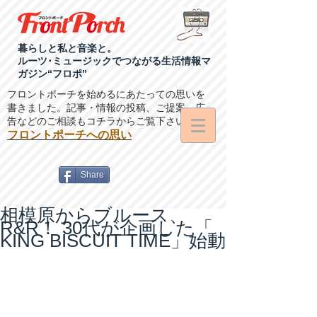
暮らしと私と音楽と。
ルーツ･ミュージックでつながる生活情報マ
ガジン“フロポ”
フロントポーチを始めるにあたっての思いを
書きました。記事・情報の投稿、ご提案、広
告などのご相談もコチラからご覧下さい。
フロントポーチへの思い
Share
相模原からブルース、
R&R！ 30代が企画した「
KING BISCUIT TIME」始動