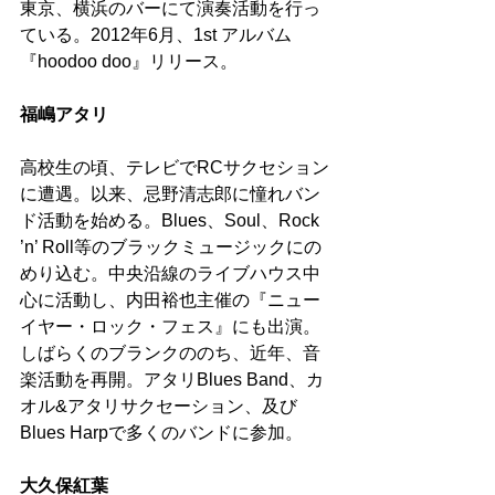
東京、横浜のバーにて演奏活動を行っ
ている。2012年6月、1st アルバム
『hoodoo doo』リリース。
福嶋アタリ 
高校生の頃、テレビでRCサクセション
に遭遇。以来、忌野清志郎に憧れバン
ド活動を始める。Blues、Soul、Rock 
’n’ Roll等のブラックミュージックにの
めり込む。中央沿線のライブハウス中
心に活動し、内田裕也主催の『ニュー
イヤー・ロック・フェス』にも出演。
しばらくのブランクののち、近年、音
楽活動を再開。アタリBlues Band、カ
オル&アタリサクセーション、及び
Blues Harpで多くのバンドに参加。
大久保紅葉