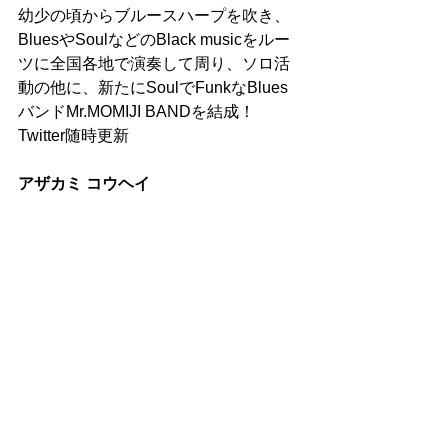
幼少の頃からブルースハープを吹き、
BluesやSoulなどのBlack musicをルー
ツに全国各地で演奏して周り、ソロ活
動の他に、新たにSoulでFunkなBlues
バンドMr.MOMIJI BANDを結成！ 
Twitter随時更新
アザカミ コウヘイ
1985年、福岡県田川市出身。思春期よ
り初期パンクロックを好きになる。そ
の結果、そのルーツミュージックであ
るロックンロールとブルーズにのめり
込む。近年、自身でも音楽活動を開
始。阿佐ヶ谷や横浜、相模原を中心に
Root musicに根ざしたライブ活動中。