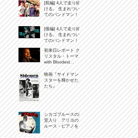
2020」
[前編] 4人で走り続
ける。 生まれつい
てのバンドマン！
三宅伸治 & The
Spoonful インタビ
[後編] 4人で走り続
ュー
ける。 生まれつい
てのバンドマン！
三宅伸治 & The
初来日レポート ク
Spoonful インタビ
リスタル・トーマス
ュー
with Bloodest
Saxophone
映画『サイドマン：
スターを輝かせた男
たち』
シカゴブルースの殿
堂入り アリヨのブ
ルース・ピアノを聞
き逃すな！