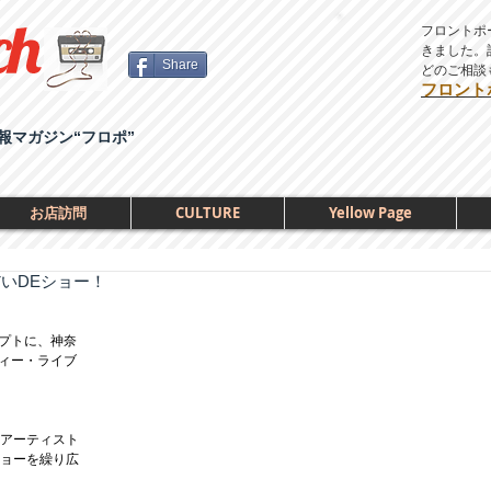
フロントポ
きました。
Share
どのご相談
フロント
報マガジン“フロポ”
お店訪問
CULTURE
Yellow Page
だいDEショー！
プトに、神奈
ィー・ライブ
系アーティスト
ショーを繰り広