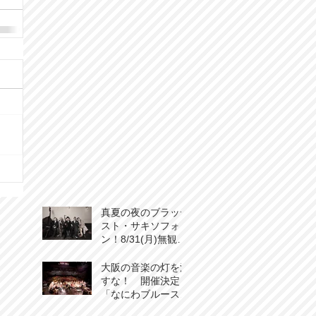
真夏の夜のブラッデ
スト・サキソフォ
ン！8/31(月)無観客
生音生配信ライブ開
催！
大阪の音楽の灯を消
すな！ 開催決定
「なにわブルースフ
ェスティバル