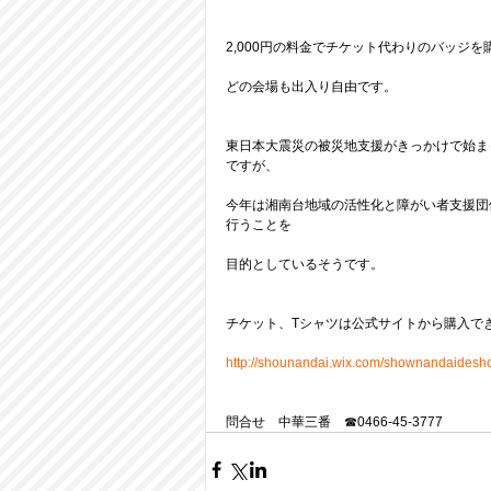
2,000円の料金でチケット代わりのバッジを
どの会場も出入り自由です。
東日本大震災の被災地支援がきっかけで始ま
ですが、
今年は湘南台地域の活性化と障がい者支援団
行うことを
目的としているそうです。 
チケット、Tシャツは公式サイトから購入でき
http://shounandai.wix.com/shownandaidesh
問合せ　中華三番　☎0466-45-3777