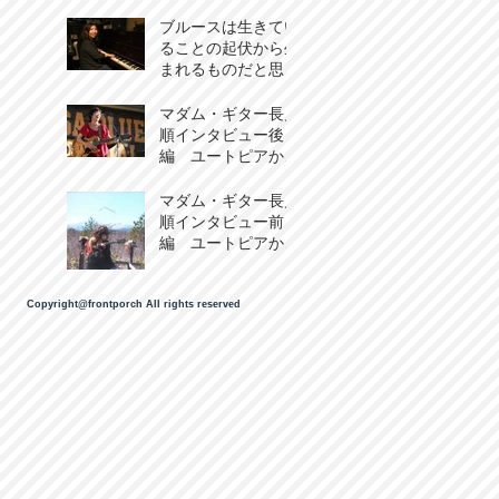
ブルースは生きてい
ることの起伏から生
まれるものだと思う
んです。 Rie
“Lee”Kanehiraイン
マダム・ギター長見
タビュー
順インタビュー後
編 ユートピアから
生まれた『在庭坂』
マダム・ギター長見
順インタビュー前
編 ユートピアから
生まれた『在庭坂』
Copyright@frontporch All rights reserved