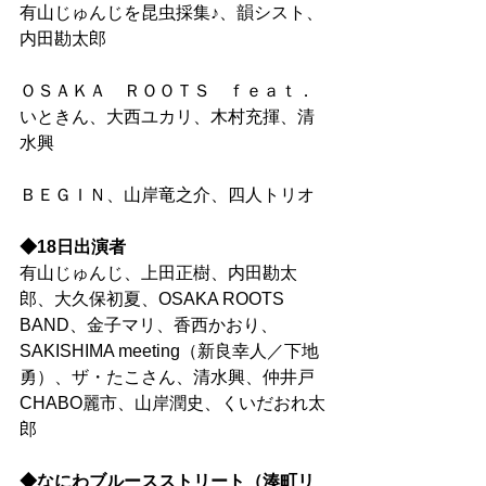
有山じゅんじを昆虫採集♪、韻シスト、
内田勘太郎
ＯＳＡＫＡ　ＲＯＯＴＳ　ｆｅａｔ．
いときん、大西ユカリ、木村充揮、清
水興
ＢＥＧＩＮ、山岸竜之介、四人トリオ
◆18日出演者
有山じゅんじ、上田正樹、内田勘太
郎、大久保初夏、OSAKA ROOTS 
BAND、金子マリ、香西かおり、
SAKISHIMA meeting（新良幸人／下地
勇）、ザ・たこさん、清水興、仲井戸
CHABO麗市、山岸潤史、くいだおれ太
郎
◆なにわブルースストリート（湊町リ